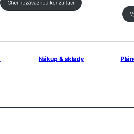
Chci nezávaznou konzultaci
V
y
Nákup & sklady
Plán