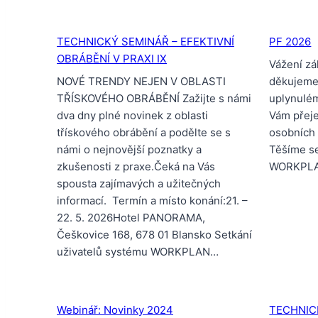
TECHNICKÝ SEMINÁŘ – EFEKTIVNÍ
PF 2026
OBRÁBĚNÍ V PRAXI IX
Vážení zá
NOVÉ TRENDY NEJEN V OBLASTI
děkujeme
TŘÍSKOVÉHO OBRÁBĚNÍ Zažijte s námi
uplynulé
dva dny plné novinek z oblasti
Vám přeje
třískového obrábění a podělte se s
osobních 
námi o nejnovější poznatky a
Těšíme se
zkušenosti z praxe.Čeká na Vás
WORKPL
spousta zajímavých a užitečných
informací. Termín a místo konání:21. –
22. 5. 2026Hotel PANORAMA,
Češkovice 168, 678 01 Blansko Setkání
uživatelů systému WORKPLAN…
Webinář: Novinky 2024
TECHNIC