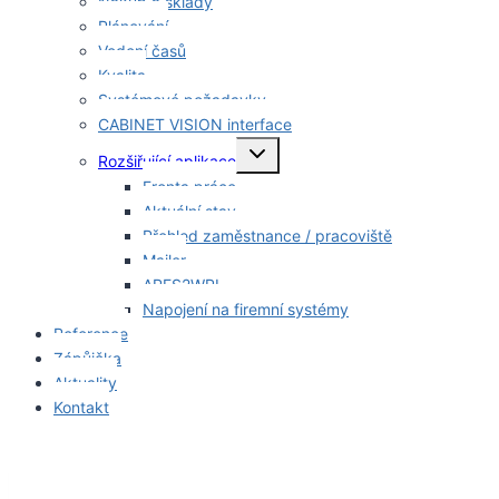
Nákup a sklady
Plánování
Vedení časů
Kvalita
Systémové požadavky
CABINET VISION interface
Toggle
Rozšiřující aplikace
child
menu
Fronta práce
Aktuální stav
Přehled zaměstnance / pracoviště
Mailer
ARES2WPL
Napojení na firemní systémy
Reference
Zápůjčka
Aktuality
Kontakt