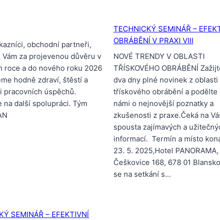
TECHNICKÝ SEMINÁŘ – EFEKT
OBRÁBĚNÍ V PRAXI VIII
kazníci, obchodní partneři,
 Vám za projevenou důvěru v
NOVÉ TRENDY V OBLASTI
m roce a do nového roku 2026
TŘÍSKOVÉHO OBRÁBĚNÍ Zažijt
me hodně zdraví, štěstí a
dva dny plné novinek z oblasti
i pracovních úspěchů.
třískového obrábění a podělte 
 na další spolupráci. Tým
námi o nejnovější poznatky a
AN
zkušenosti z praxe.Čeká na Vá
spousta zajímavých a užitečný
informací. Termín a místo koná
23. 5. 2025,Hotel PANORAMA,
Češkovice 168, 678 01 Blansk
se na setkání s…
KÝ SEMINÁŘ – EFEKTIVNÍ