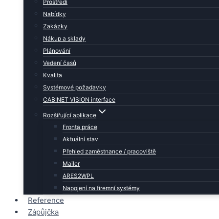
Prostředí
Nabídky
Zakázky
Nákup a sklady
Plánování
Vedení časů
Kvalita
Systémové požadavky
CABINET VISION interface
Rozšiřující aplikace
Fronta práce
Aktuální stav
Přehled zaměstnance / pracoviště
Mailer
ARES2WPL
Napojení na firemní systémy
Reference
Zápůjčka