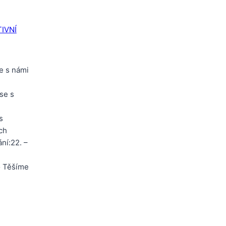
IVNÍ
e s námi
se s
s
ch
ní:22. –
o Těšíme