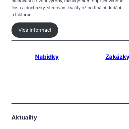
plánování a řízení výroby, management odpracovaného
času a docházky, sledování kvality až po finální dodání
a fakturaci.
Více informací
Nabídky
Zakázk
Aktuality