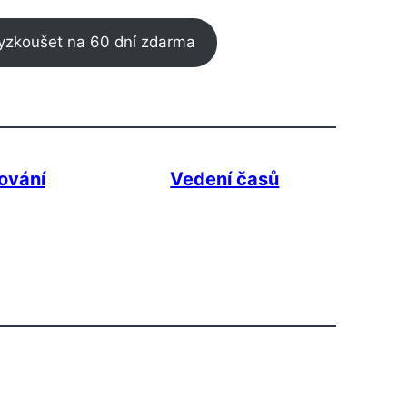
yzkoušet na 60 dní zdarma
ování
Vedení časů