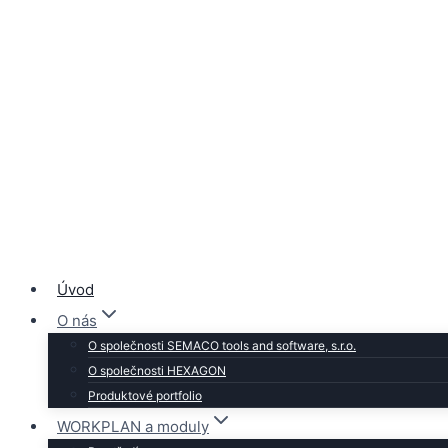
Přeskočit
na
obsah
Úvod
O nás
O společnosti SEMACO tools and software, s.r.o.
O společnosti HEXAGON
Produktové portfolio
WORKPLAN a moduly