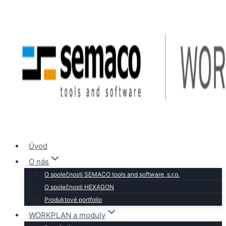
Přeskočit
na
obsah
Úvod
O nás
O společnosti SEMACO tools and software, s.r.o.
O společnosti HEXAGON
Produktové portfolio
WORKPLAN a moduly