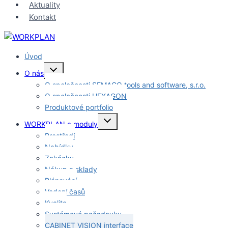
Aktuality
Kontakt
Úvod
Toggle
O nás
child
menu
O společnosti SEMACO tools and software, s.r.o.
O společnosti HEXAGON
Produktové portfolio
Toggle
WORKPLAN a moduly
child
menu
Prostředí
Nabídky
Zakázky
Nákup a sklady
Plánování
Vedení časů
Kvalita
Systémové požadavky
CABINET VISION interface