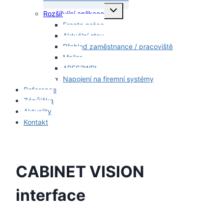
Toggle
Rozšiřující aplikace
child
menu
Fronta práce
Aktuální stav
Přehled zaměstnance / pracoviště
Mailer
ARES2WPL
Napojení na firemní systémy
Reference
Zápůjčka
Aktuality
Kontakt
CABINET VISION
interface