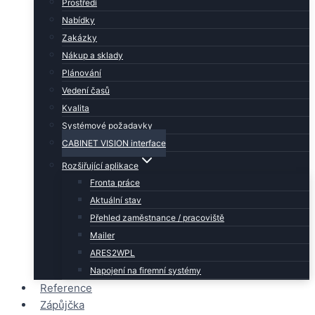
Prostředí
Nabídky
Zakázky
Nákup a sklady
Plánování
Vedení časů
Kvalita
Systémové požadavky
CABINET VISION interface
Rozšiřující aplikace
Fronta práce
Aktuální stav
Přehled zaměstnance / pracoviště
Mailer
ARES2WPL
Napojení na firemní systémy
Reference
Zápůjčka