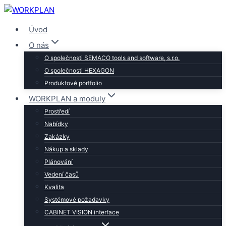
Přeskočit
na
Úvod
obsah
O nás
O společnosti SEMACO tools and software, s.r.o.
O společnosti HEXAGON
Produktové portfolio
WORKPLAN a moduly
Prostředí
Nabídky
Zakázky
Nákup a sklady
Plánování
Vedení časů
Kvalita
Systémové požadavky
CABINET VISION interface