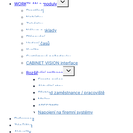
Toggle
WORKPLAN a moduly
child
menu
Prostředí
Nabídky
Zakázky
Nákup a sklady
Plánování
Vedení časů
Kvalita
Systémové požadavky
CABINET VISION interface
Toggle
Rozšiřující aplikace
child
menu
Fronta práce
Aktuální stav
Přehled zaměstnance / pracoviště
Mailer
ARES2WPL
Napojení na firemní systémy
Reference
Zápůjčka
Aktuality