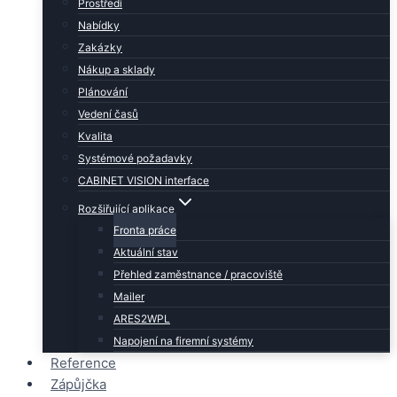
Prostředí
Nabídky
Zakázky
Nákup a sklady
Plánování
Vedení časů
Kvalita
Systémové požadavky
CABINET VISION interface
Rozšiřující aplikace
Fronta práce
Aktuální stav
Přehled zaměstnance / pracoviště
Mailer
ARES2WPL
Napojení na firemní systémy
Reference
Zápůjčka