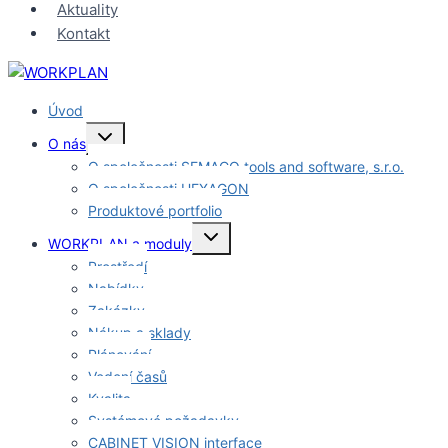
Aktuality
Kontakt
Úvod
Toggle
O nás
child
menu
O společnosti SEMACO tools and software, s.r.o.
O společnosti HEXAGON
Produktové portfolio
Toggle
WORKPLAN a moduly
child
menu
Prostředí
Nabídky
Zakázky
Nákup a sklady
Plánování
Vedení časů
Kvalita
Systémové požadavky
CABINET VISION interface