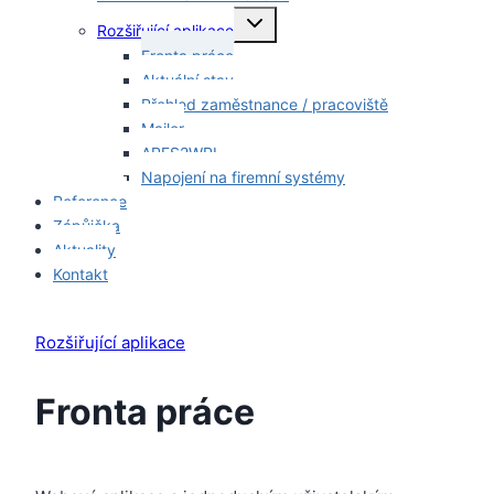
Toggle
Rozšiřující aplikace
child
menu
Fronta práce
Aktuální stav
Přehled zaměstnance / pracoviště
Mailer
ARES2WPL
Napojení na firemní systémy
Reference
Zápůjčka
Aktuality
Kontakt
Rozšiřující aplikace
Fronta práce