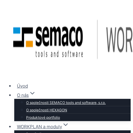
Přeskočit
na
obsah
Úvod
O nás
O společnosti SEMACO tools and software, s.r.o.
O společnosti HEXAGON
Produktové portfolio
WORKPLAN a moduly