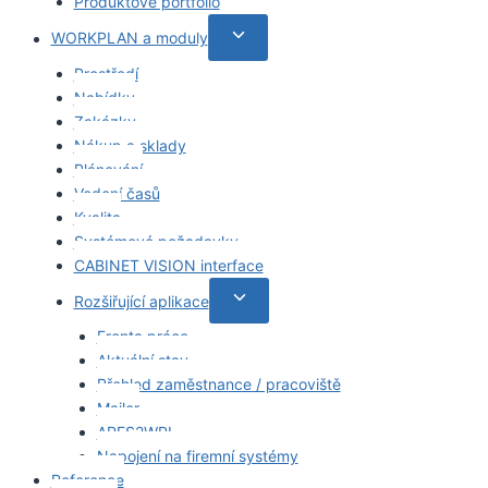
Produktové portfolio
Toggle
WORKPLAN a moduly
child
Prostředí
menu
Nabídky
Zakázky
Nákup a sklady
Plánování
Vedení časů
Kvalita
Systémové požadavky
CABINET VISION interface
Toggle
Rozšiřující aplikace
child
Fronta práce
menu
Aktuální stav
Přehled zaměstnance / pracoviště
Mailer
ARES2WPL
Napojení na firemní systémy
Reference